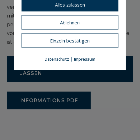
Alles zulassen
vergleichen: Ein herkömmlicher Fondssparplan
mit 25 % Abgeltungssteuer kann je nach
Ablehnen
persönlichem Steuersatz im Rentenalter
vorteilhafter sein. Eine Kombination beider Wege
Einzeln bestätigen
ist oft die klügste Lösung.
|
Datenschutz
Impressum
JETZT KOSTENLOS BERATEN
LASSEN
INFORMATIONS PDF