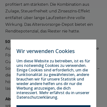
profitiert am stärksten. Die Kombination aus
Zulage, Steuerfreiheit und Zinseszins-Effekt
entfaltet über lange Laufzeiten ihre volle
Wirkung. Das Altersvorsorge-Depot bietet ein
Renditepotenzial, das Riester nie hatte.
50 bis 55 Jahre – Einstieg oft noch sinnvoll:
Auch mit mittlerem Horizont bildet die staatliche
Wir verwenden Cookies
Förderung einen echten
Renditekick
.
Um diese Website zu betreiben, ist es für
Gutverdiener profitieren zusätzlich über den
uns notwendig Cookies zu verwenden.
Sonderausgabenabzug in der Steuererklärung –
Einige Cookies sind erforderlich, um die
Funktionalität zu gewährleisten, andere
die tatsächliche Förderquote kann dann sogar
brauchen wir für unsere Statistik und
höher liegen als die Zulagentabelle vermuten
wieder andere helfen uns dir nur die
Werbung anzuzeigen, die dich
lässt.
interessiert. Mehr erfährst du in unserer
Datenschutzerklärung.
Ab 55 Jahren – sorgfältig abwägen:
Wer
weniger als zehn Jahre bis zur Rente hat, sollte